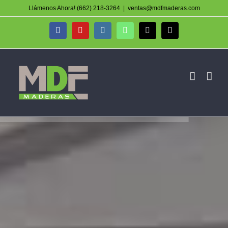
Skip
Llámenos Ahora! (662) 218-3264
|
ventas@mdfmaderas.com
to
Facebook
YouTube
Instagram
WhatsApp
Phone
Email
content