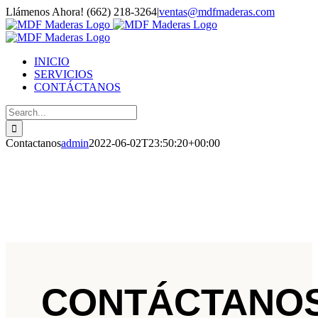
Skip
Llámenos Ahora! (662) 218-3264
|
ventas@mdfmaderas.com
to
Facebook
YouTube
Instagram
WhatsApp
Phone
Email
content
INICIO
SERVICIOS
CONTÁCTANOS
Search
for:
Contactanos
admin
2022-06-02T23:50:20+00:00
CONTÁCTANO